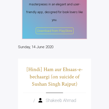
masterpieces in an elegant and user-
friendly app, designed for book lovers like
you.
Download from PlayStore
Sunday, 14 June 2020
[Hindi] Ham aur Ehsaas-e-
bechaargi (on suicide of
Sushan Singh Rajput)
/
Shakeeb Ahmad