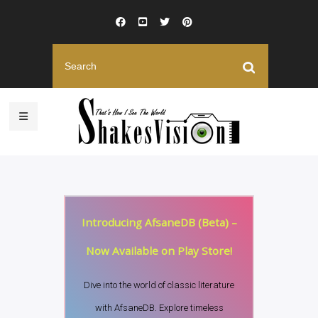
Introducing AfsaneDB (Beta) –
Now Available on Play Store!
Dive into the world of classic literature
with AfsaneDB. Explore timeless