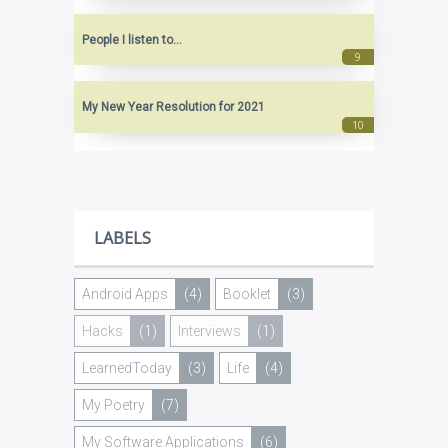
People I listen to...
My New Year Resolution for 2021
LABELS
Android Apps
(4)
Booklet
(3)
Hacks
(1)
Interviews
(1)
LearnedToday
(3)
Life
(4)
My Poetry
(7)
My Software Applications
(6)